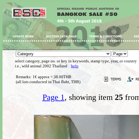
select category, page no. or key in keywords, stamp type, year, or country
i.e., wild animal 2002 Thailand
help
Remarks: 1€ approx = 38.00THB
(all lots conducted in Thai Baht, THB)
Page 1
, showing item
25
from